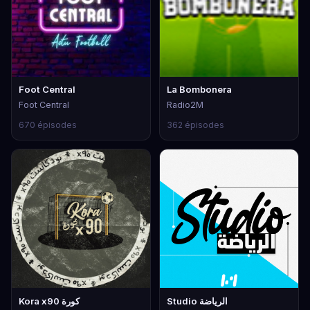
Foot Central
La Bombonera
Foot Central
Radio2M
670 épisodes
362 épisodes
Studio الرياضة
Kora x90 كورة