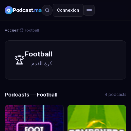
Podcast
.ma
Connexion
Accueil
›
🏆 Football
Football
🏆
كرة القدم
Podcasts — Football
4 podcasts