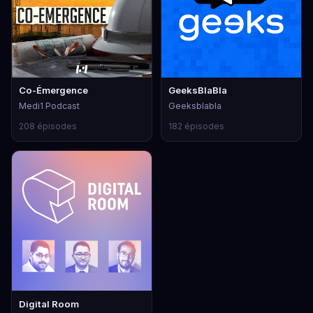
Co-Émergence
GeeksBlaBla
Medi1 Podcast
Geeksblabla
208 épisodes
182 épisodes
Digital Room