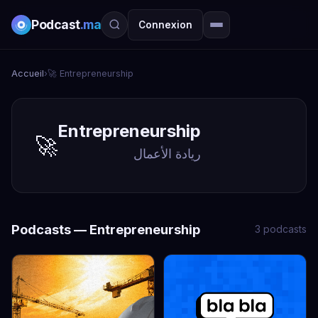
Podcast
.ma
Connexion
Accueil
›
🚀 Entrepreneurship
Entrepreneurship
🚀
ريادة الأعمال
Podcasts — Entrepreneurship
3 podcasts