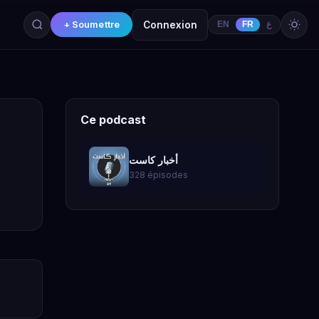
+ Soumettre
Connexion
EN
FR
ع
Ce podcast
أخبار كاست
328 épisodes