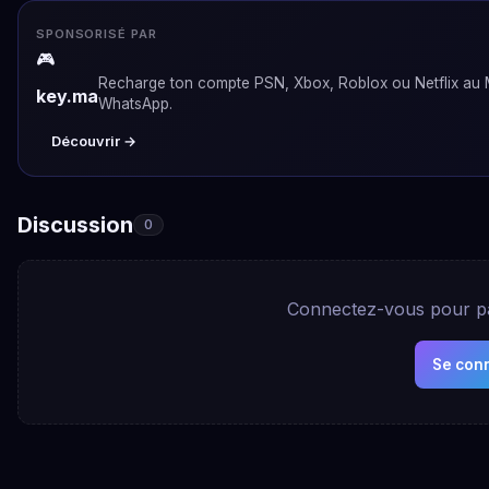
SPONSORISÉ PAR
🎮
Recharge ton compte PSN, Xbox, Roblox ou Netflix au M
key.ma
WhatsApp.
Découvrir →
Discussion
0
Connectez-vous pour par
Se con