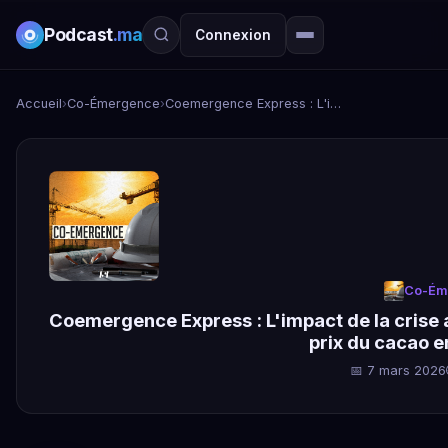
Podcast
.ma
Connexion
Accueil
›
Co-Émergence
›
Coemergence Express : L'impact de la crise au Moyen-Orient sur l'Afrique et la chute du prix du cacao en Côte d'Ivoire
Co-Ém
Coemergence Express : L'impact de la crise a
prix du cacao e
📅 7 mars 2026