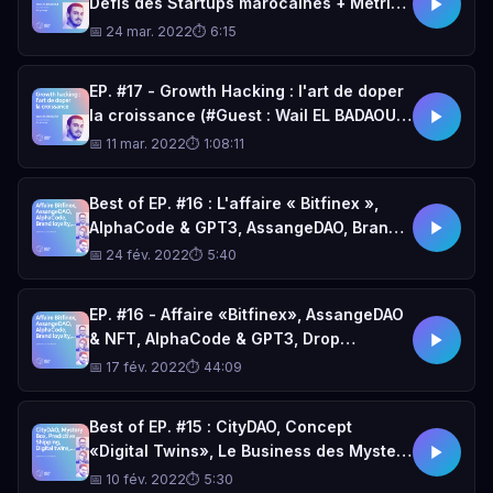
Défis des Startups marocaines + Metrics
clés pour le Growth Hacking + Pricing
📅 24 mar. 2022
⏱ 6:15
des modèles "SaaS"
EP. #17 - Growth Hacking : l'art de doper
la croissance (#Guest : Wail EL BADAOUI,
Growth Hacker chez Bit.ly Europe)
📅 11 mar. 2022
⏱ 1:08:11
Best of EP. #16 : L'affaire « Bitfinex »,
AlphaCode & GPT3, AssangeDAO, Brand
Loyalty
📅 24 fév. 2022
⏱ 5:40
EP. #16 - Affaire «Bitfinex», AssangeDAO
& NFT, AlphaCode & GPT3, Drop
Servicing sur TikTok, Brand loyalty
📅 17 fév. 2022
⏱ 44:09
Best of EP. #15 : CityDAO, Concept
«Digital Twins», Le Business des Mystery
Box, Predictive Shipping d'Amazon, Brick
📅 10 fév. 2022
⏱ 5:30