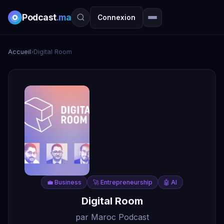
Podcast
.ma
Connexion
Accueil
›
Digital Room
💼 Business
🚀 Entrepreneurship
🤖 AI
Digital Room
par Maroc Podcast