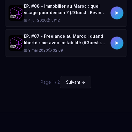
EP. #08 - Immobilier au Maroc : quel
visage pour demain ? (#Guest : Kevin
GORMAND)
📅 4 jui. 2020
⏱ 31:12
EP. #07 - Freelance au Maroc : quand
liberté rime avec instabilité (#Guest :
Sarah OUALJI)
📅 9 mai 2020
⏱ 32:09
Page 1 / 2
Suivant →