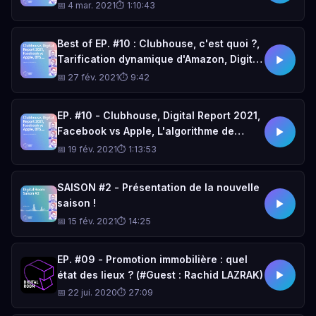
Marjane, Facebook vs Australie,...
📅 4 mar. 2021
⏱ 1:10:43
Best of EP. #10 : Clubhouse, c'est quoi ?,
Tarification dynamique d'Amazon, Digital
Report 2021 pour le Maroc
📅 27 fév. 2021
⏱ 9:42
EP. #10 - Clubhouse, Digital Report 2021,
Facebook vs Apple, L'algorithme de
pricing d'Amazon, Data Breach de Slack,
📅 19 fév. 2021
⏱ 1:13:53
BTS,...
SAISON #2 - Présentation de la nouvelle
saison !
📅 15 fév. 2021
⏱ 14:25
EP. #09 - Promotion immobilière : quel
état des lieux ? (#Guest : Rachid LAZRAK)
📅 22 jui. 2020
⏱ 27:09