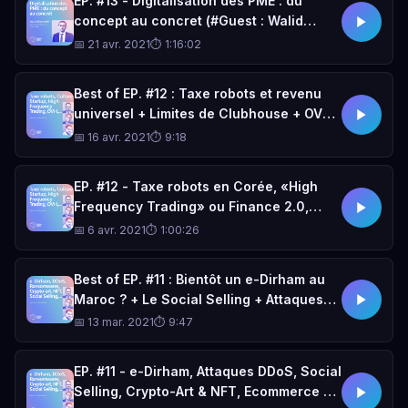
EP. #13 - Digitalisation des PME : du
concept au concret (#Guest : Walid
BELAHMER)
📅 21 avr. 2021
⏱ 1:16:02
Best of EP. #12 : Taxe robots et revenu
universel + Limites de Clubhouse + OVH
et ses gestes commerciaux + «High
📅 16 avr. 2021
⏱ 9:18
Frequency Trading»
EP. #12 - Taxe robots en Corée, «High
Frequency Trading» ou Finance 2.0,
Culture «Startup» au Maroc, Limites de
📅 6 avr. 2021
⏱ 1:00:26
Clubhouse,...
Best of EP. #11 : Bientôt un e-Dirham au
Maroc ? + Le Social Selling + Attaques
DDoS & Ransomwares + Australie vs.
📅 13 mar. 2021
⏱ 9:47
Facebook
EP. #11 - e-Dirham, Attaques DDoS, Social
Selling, Crypto-Art & NFT, Ecommerce &