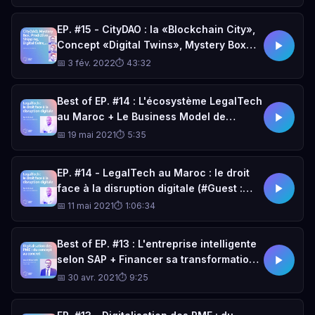
& Click
EP. #15 - CityDAO : la «Blockchain City»,
Concept «Digital Twins», Mystery Box
avec "Heat.io", Predictive Shipping &
📅 3 fév. 2022
⏱ 43:32
Supply Chain 4.0
Best of EP. #14 : L'écosystème LegalTech
au Maroc + Le Business Model de
«Juris.ma» + Réussir son «Proof Of
📅 19 mai 2021
⏱ 5:35
Concept»
EP. #14 - LegalTech au Maroc : le droit
face à la disruption digitale (#Guest :
Taha EL ALJ)
📅 11 mai 2021
⏱ 1:06:34
Best of EP. #13 : L'entreprise intelligente
selon SAP + Financer sa transformation
digitale au Maroc ? + Digitaliser sa PME
📅 30 avr. 2021
⏱ 9:25
concrètement