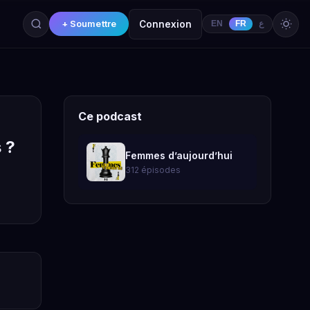
+ Soumettre
Connexion
EN
FR
ع
Ce podcast
 ?
Femmes d’aujourd’hui
312 épisodes