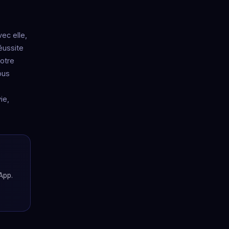
ec elle,
éussite
notre
ous
ie,
App.