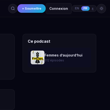
+ Soumettre
Connexion
EN
FR
ع
Ce podcast
Femmes d’aujourd’hui
312 épisodes