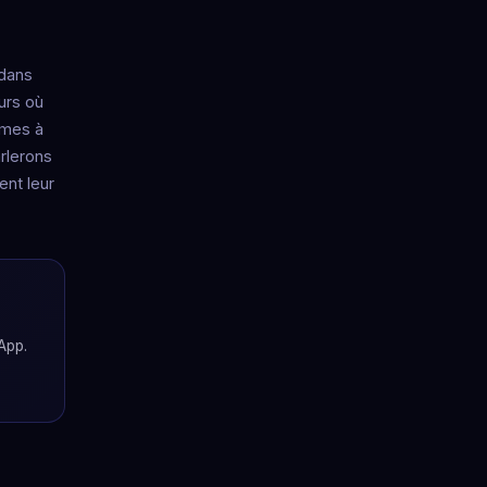
 dans
ours où
mmes à
rlerons
ent leur
App.