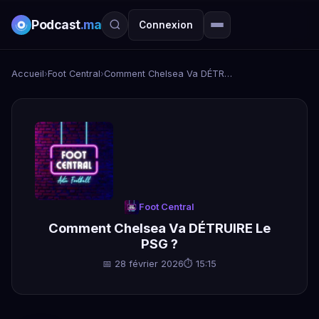
Podcast
.ma
Connexion
Accueil
›
Foot Central
›
Comment Chelsea Va DÉTRUIRE Le PSG ?
Foot Central
Comment Chelsea Va DÉTRUIRE Le
PSG ?
📅 28 février 2026
⏱ 15:15