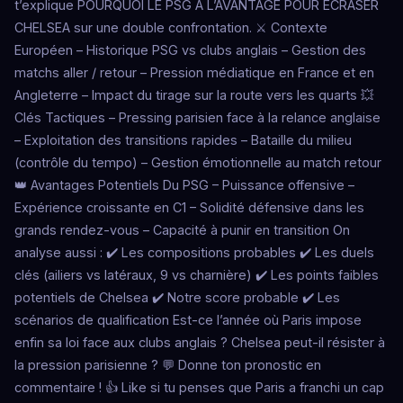
t’explique POURQUOI LE PSG A L’AVANTAGE POUR ÉCRASER
CHELSEA sur une double confrontation. ⚔️ Contexte
Européen – Historique PSG vs clubs anglais – Gestion des
matchs aller / retour – Pression médiatique en France et en
Angleterre – Impact du tirage sur la route vers les quarts 💥
Clés Tactiques – Pressing parisien face à la relance anglaise
– Exploitation des transitions rapides – Bataille du milieu
(contrôle du tempo) – Gestion émotionnelle au match retour
👑 Avantages Potentiels Du PSG – Puissance offensive –
Expérience croissante en C1 – Solidité défensive dans les
grands rendez-vous – Capacité à punir en transition On
analyse aussi : ✔️ Les compositions probables ✔️ Les duels
clés (ailiers vs latéraux, 9 vs charnière) ✔️ Les points faibles
potentiels de Chelsea ✔️ Notre score probable ✔️ Les
scénarios de qualification Est-ce l’année où Paris impose
enfin sa loi face aux clubs anglais ? Chelsea peut-il résister à
la pression parisienne ? 💬 Donne ton pronostic en
commentaire ! 👍 Like si tu penses que Paris a franchi un cap