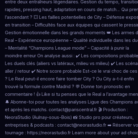
entre deux entraîneurs légendaires. Gestion du tempo, transiti
rapides, pressing haut, adaptation en cours de match… Qui pre
l’ascendant ? 💥 Les failles potentielles de City – Défense exp
en transition – Difficultés face aux équipes qui cassent le pressi
Gestion émotionnelle dans les grands moments 👑 Les armes 
Real – Expérience européenne – Qualité individuelle dans les du
– Mentalité “Champions League mode” – Capacité à punir la
moindre erreur On analyse aussi : ✔️ Les compositions probable
Les duels clés (ailiers vs latéraux, milieu vs milieu) ✔️ Les scéna
aller / retour ✔️ Notre score probable Est-ce le vrai choc de ces
? Le Real peut-il encore faire tomber City ? Ou City a-t-il enfin
trouvé la formule contre Madrid ? 💬 Donne ton pronostic en
commentaire ! 👍 Like si tu penses que le Real a l’avantage ment
🔔 Abonne-toi pour toutes les analyses Ligue des Champions a
et après les matchs.
contact@pariscentral.fr
🎬 Production :
NeoraStudio (Aulnay-sous-Bois) 📸 Studio pro pour créateurs,
entreprises & podcasts :
contact@neorastudio.fr
➡️ Réserver vo
tournage : https://neorastudio.fr Learn more about your ad choi