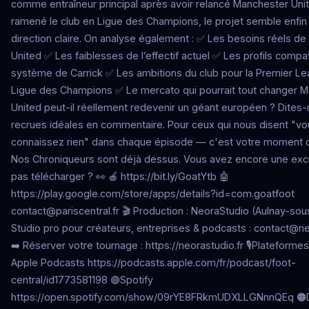
comme entraîneur principal après avoir relancé Manchester Uni
ramené le club en Ligue des Champions, le projet semble enfin
direction claire. On analyse également : ✅ Les besoins réels d
United ✅ Les faiblesses de l’effectif actuel ✅ Les profils compa
système de Carrick ✅ Les ambitions du club pour la Premier Le
Ligue des Champions ✅ Le mercato qui pourrait tout changer 
United peut-il réellement redevenir un géant européen ? Dites
recrues idéales en commentaire. Pour ceux qui nous disent "vo
connaissez rien" dans chaque épisode — c'est votre moment de 
Nos Chroniqueurs sont déjà dessus. Vous avez encore une exc
pas télécharger ? 👀 🍎 https://bit.ly/GoatYtb 🤖
https://play.google.com/store/apps/details?id=com.goatfoot
contact@pariscentral.fr
🎬 Production : NeoraStudio (Aulnay-sou
Studio pro pour créateurs, entreprises & podcasts :
contact@neo
➡️ Réserver votre tournage : https://neorastudio.fr 🎙Plateforme
Apple Podcasts https://podcasts.apple.com/fr/podcast/foot-
central/id1773581198 🟢Spotify
https://open.spotify.com/show/09rYE8FRkmUDXLLGNnnQEq 🟠