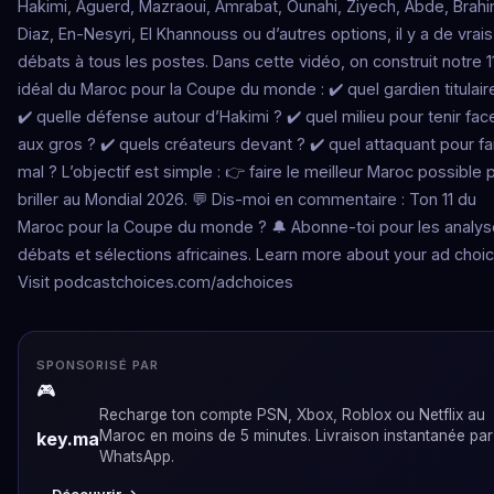
Hakimi, Aguerd, Mazraoui, Amrabat, Ounahi, Ziyech, Abde, Brah
Diaz, En-Nesyri, El Khannouss ou d’autres options, il y a de vrais
débats à tous les postes. Dans cette vidéo, on construit notre 1
idéal du Maroc pour la Coupe du monde : ✔️ quel gardien titulair
✔️ quelle défense autour d’Hakimi ? ✔️ quel milieu pour tenir fac
aux gros ? ✔️ quels créateurs devant ? ✔️ quel attaquant pour fa
mal ? L’objectif est simple : 👉 faire le meilleur Maroc possible 
briller au Mondial 2026. 💬 Dis-moi en commentaire : Ton 11 du
Maroc pour la Coupe du monde ? 🔔 Abonne-toi pour les analys
débats et sélections africaines. Learn more about your ad choic
Visit podcastchoices.com/adchoices
SPONSORISÉ PAR
🎮
Recharge ton compte PSN, Xbox, Roblox ou Netflix au
Maroc en moins de 5 minutes. Livraison instantanée par
key.ma
WhatsApp.