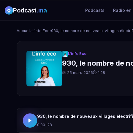
Podcast
.ma
Podcasts
Radio en 
Accueil
›
L'info Eco
›
930, le nombre de nouveaux villages électri
L'info Eco
930, le nombre de no
📅 25 mars 2026
⏱ 1:28
930, le nombre de nouveaux villages électri
0:00
1:28