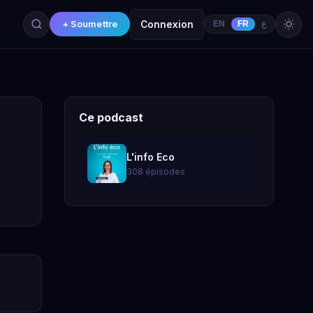
+ Soumettre
Connexion
EN
FR
ع
Ce podcast
L'info Eco
308 épisodes