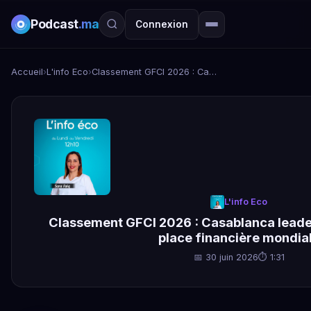
Podcast
.ma
Connexion
Accueil
›
L'info Eco
›
Classement GFCI 2026 : Casablanca leader en Afrique et 49e place financière mondiale
L'info Eco
Classement GFCI 2026 : Casablanca leader
place financière mondia
📅 30 juin 2026
⏱ 1:31