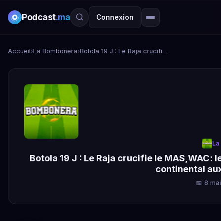
Podcast
.ma
Connexion
Accueil
›
La Bombonera
›
Botola 19 J : Le Raja crucifie le MAS,WAC: le réveil ? , C1: Le PSG confirme son statut d'orge continental aux dépens du Bayern
La
Botola 19 J : Le Raja crucifie le MAS,WAC: l
continental au
📅 8 ma