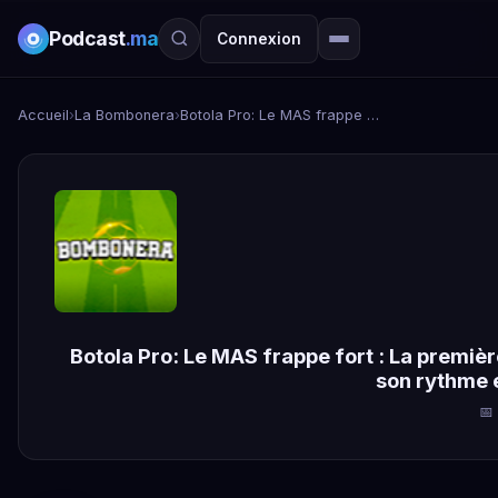
Podcast
.ma
Connexion
Accueil
›
La Bombonera
›
Botola Pro: Le MAS frappe fort : La première place et le soulier d'or en ligne de mire, Le Raja impose son rythme et son style devant le FUS
Botola Pro: Le MAS frappe fort : La première
son rythme e
📅