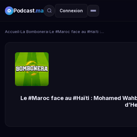
Podcast
.ma
Connexion
Accueil
›
La Bombonera
›
Le #Maroc face au #Haïti : Mohamed Wahbi doit-il faire tourner son effectif ? Le flop de la #Tunisie et les débuts compliqués d’Hervé Renard. mais où est Cristiano Ronaldo ?
Le #Maroc face au #Haïti : Mohamed Wahbi d
d’He