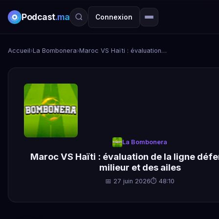
Podcast
.ma
Connexion
Accueil
›
La Bombonera
›
Maroc VS Haïti : évaluation de la ligne défense, du milieur et des ailes
La Bombonera
Maroc VS Haïti : évaluation de la ligne déf
milieur et des ailes
📅 27 juin 2026
⏱ 48:10