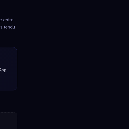
e entre
ns tendu
App.