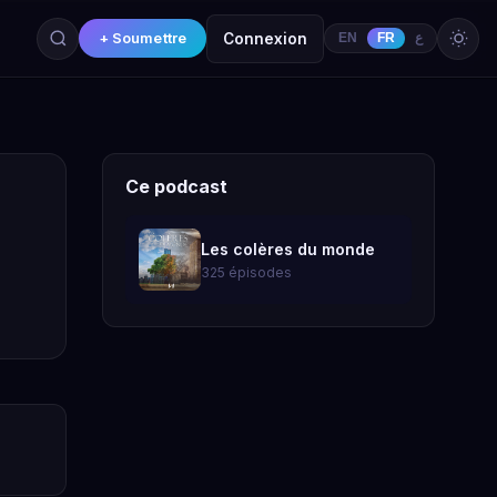
+ Soumettre
Connexion
EN
FR
ع
Ce podcast
Les colères du monde
325 épisodes