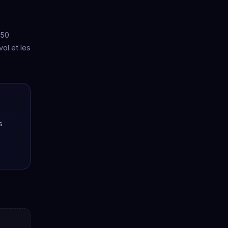
150
ol et les
s