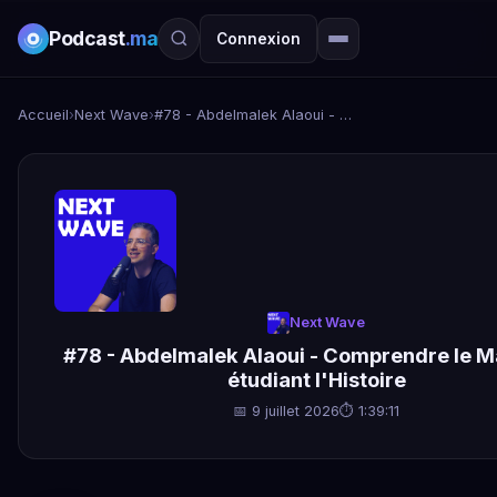
Podcast
.ma
Connexion
Accueil
›
Next Wave
›
#78 - Abdelmalek Alaoui - Comprendre le Maroc en étudiant l'Histoire
Next Wave
#78 - Abdelmalek Alaoui - Comprendre le M
étudiant l'Histoire
📅 9 juillet 2026
⏱ 1:39:11