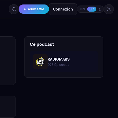
+ Soumettre
Connexion
EN
FR
ع
Ce podcast
RADIOMARS
925 épisodes