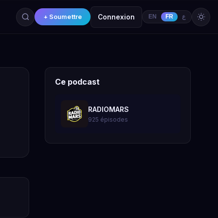
+ Soumettre
Connexion
EN
FR
ع
Ce podcast
RADIOMARS
925 épisodes