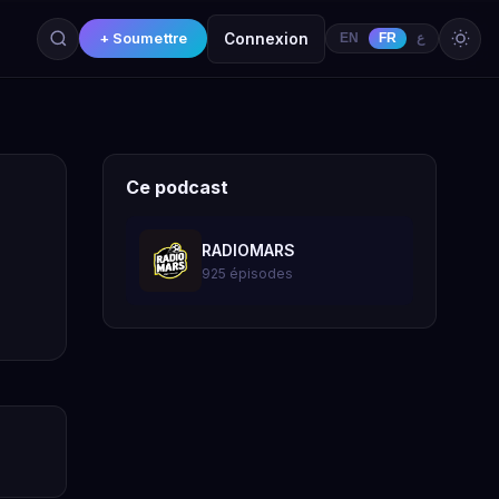
+ Soumettre
Connexion
EN
FR
ع
Ce podcast
RADIOMARS
925 épisodes