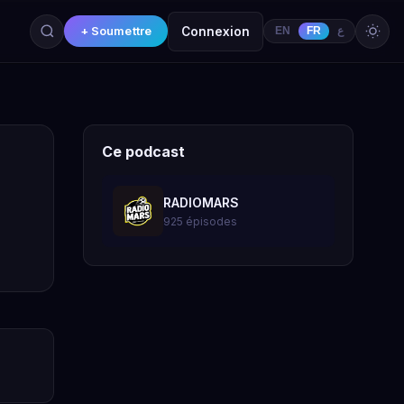
+ Soumettre
Connexion
EN
FR
ع
Ce podcast
RADIOMARS
925 épisodes