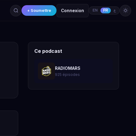
+ Soumettre
Connexion
EN
FR
ع
Ce podcast
RADIOMARS
925 épisodes