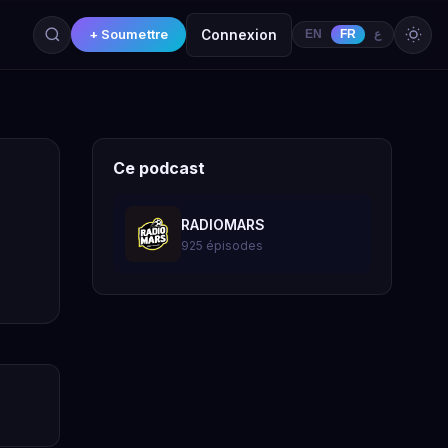
+ Soumettre
Connexion
EN
FR
ع
Ce podcast
RADIOMARS
925 épisodes