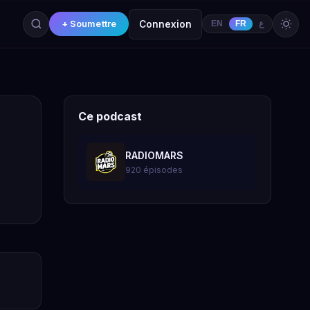
+ Soumettre
Connexion
EN
FR
ع
Ce podcast
RADIOMARS
920 épisodes