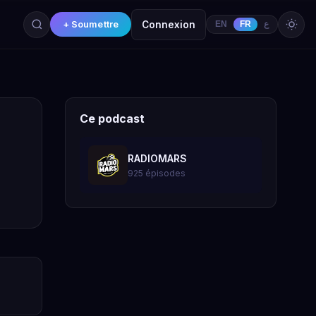
+ Soumettre
Connexion
EN
FR
ع
Ce podcast
RADIOMARS
925 épisodes