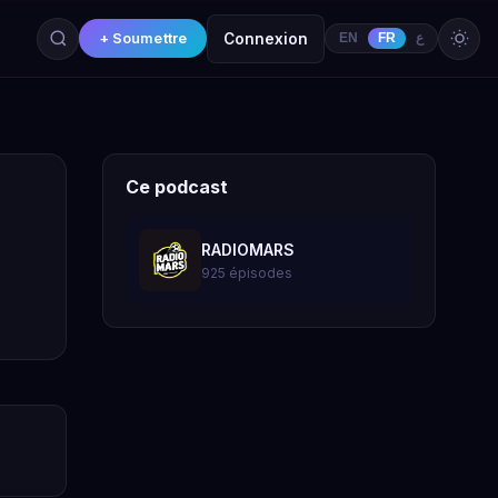
+ Soumettre
Connexion
EN
FR
ع
Ce podcast
RADIOMARS
925 épisodes