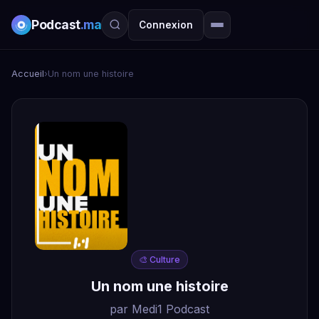
Podcast
.ma
Connexion
Accueil
›
Un nom une histoire
🎨 Culture
Un nom une histoire
par Medi1 Podcast