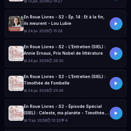
roman total
📅 13 juil. 2026
⏱ 14:27
En Roue Livres - S2 - Ép. 14 : Et à la fin,
ils meurent - Lou Lubie
📅 24 jui. 2026
⏱ 15:26
En Roue Livres - S2 - L'Entretien (SIEL) :
Annie Ernaux, Prix Nobel de littérature
📅 24 jui. 2026
⏱ 26:30
En Roue Livres - S2 - L'Entretien (SIEL) :
Timothée de Fombelle
📅 24 jui. 2026
⏱ 25:46
En Roue Livres - S2 - Épisode Spécial
(SIEL) : Céleste, ma planète - Timothée
de Fombelle
📅 11 jui. 2026
⏱ 12:32
💬 4