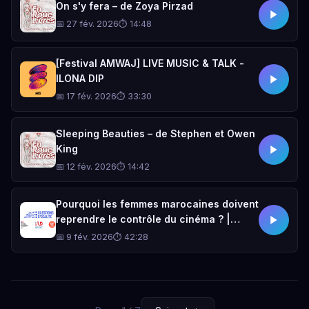
On s'y fera – de Zoya Pirzad
📅 27 fév. 2026
⏱ 14:48
[Festival AMWAJ] LIVE MUSIC & TALK -
ILONA DIP
📅 17 fév. 2026
⏱ 33:30
Sleeping Beauties – de Stephen et Owen
King
📅 12 fév. 2026
⏱ 14:42
Pourquoi les femmes marocaines doivent
reprendre le contrôle du cinéma ? |
Lamia Chraibi
📅 9 fév. 2026
⏱ 42:28