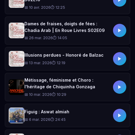
📅 10 avr. 2026
⏱ 12:25
Dames de fraises, doigts de fées :
Chadia Arab | En Roue Livres S02E09
📅 26 mar. 2026
⏱ 14:05
Illusions perdues - Honoré de Balzac
📅 13 mar. 2026
⏱ 12:19
Métissage, féminisme et Choro :
l'héritage de Chiquinha Gonzaga
📅 10 mar. 2026
⏱ 10:29
Figuig : Aswat almiah
📅 6 mar. 2026
⏱ 24:45