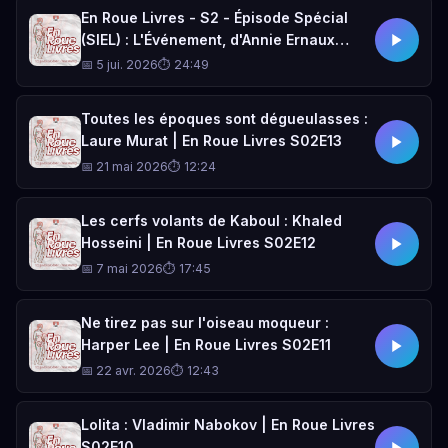
En Roue Livres - S2 - Épisode Spécial
(SIEL) : L'Événement, d'Annie Ernaux
(Entretien exclusif)
📅 5 jui. 2026
⏱ 24:49
Toutes les époques sont dégueulasses :
Laure Murat | En Roue Livres S02E13
📅 21 mai 2026
⏱ 12:24
Les cerfs volants de Kaboul : Khaled
Hosseini | En Roue Livres S02E12
📅 7 mai 2026
⏱ 17:45
Ne tirez pas sur l'oiseau moqueur :
Harper Lee | En Roue Livres S02E11
📅 22 avr. 2026
⏱ 12:43
Lolita : Vladimir Nabokov | En Roue Livres
S02E10