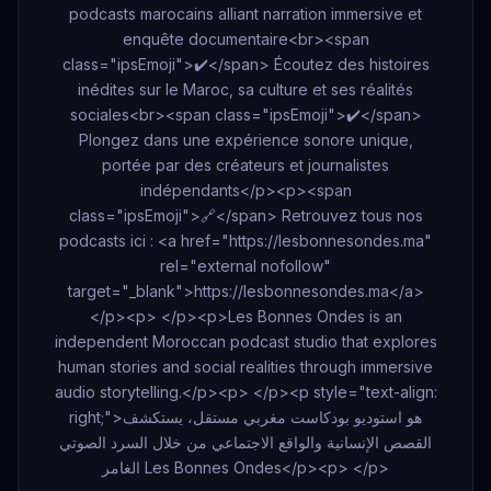
podcasts marocains alliant narration immersive et
enquête documentaire<br><span
class="ipsEmoji">✔️</span> Écoutez des histoires
inédites sur le Maroc, sa culture et ses réalités
sociales<br><span class="ipsEmoji">✔️</span>
Plongez dans une expérience sonore unique,
portée par des créateurs et journalistes
indépendants</p><p><span
class="ipsEmoji">🔗</span> Retrouvez tous nos
podcasts ici : <a href="https://lesbonnesondes.ma"
rel="external nofollow"
target="_blank">https://lesbonnesondes.ma</a>
</p><p> </p><p>Les Bonnes Ondes is an
independent Moroccan podcast studio that explores
human stories and social realities through immersive
audio storytelling.</p><p> </p><p style="text-align:
right;">هو استوديو بودكاست مغربي مستقل، يستكشف
القصص الإنسانية والواقع الاجتماعي من خلال السرد الصوتي
الغامر Les Bonnes Ondes</p><p> </p>