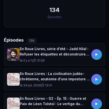
134
Épisodes
Épisodes
134
En Roue Livres, série d'été - Jadd Hilal :
Refuser les étiquettes et déconstruire
les clichés
📅 il y a 1 j
⏱ 31:26
En Roue Livres : La civilisation judéo-
chrétienne, anatomie d'une imposture —
Sophie Bessis
📅 24 juil. 2026
⏱ 13:41
En Roue Livres - S2 - Ép. 15 : Guerre et
Paix de Léon Tolstoï : Le vertige du