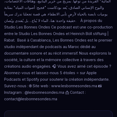
المائية" الفريدة من نوعها. بمزيج من خرير الينابيع، وهتافات الاعتصامات،
والبوح الإنساني الصادق، يُعد بودكاست "فجيج: أصوات المياه" بمثابة
يوميات نابضة بالحياة لأرضٍ تأبى الانطفاء. هي قصة تجعلنا ندرك سريعاً
حقيقة واحدة: هنا، الماء لا يُباع... بل يُفتدى ويُصان. À propos du
Studio Les Bonnes Ondes Ce podcast est une co-production
entre le Studio Les Bonnes Ondes et Heinrich Böll stiftung |
Rabat. Basé à Casablanca, Les Bonnes Ondes est le premier
studio indépendant de podcasts au Maroc dédié au
documentaire sonore et au récit immersif. Nous explorons la
société, la culture et la mémoire collective à travers des
créations audio engagées. 🎧 Vous avez aimé cet épisode ?
Abonnez-vous et laissez-nous 5 étoiles ⭐ sur Apple
Podcasts et Spotify pour soutenir la création indépendante.
Suivez-nous : 🌐 Site web : www.lesbonnesondes.ma 📸
Instagram : @lesbonnesondes.ma 📩 Contact :
contact@lesbonnesondes.ma